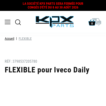
LA SOCIÉTÉ KPX PARTS SERA FERMÉE POUR
CONGÉS D'ÉTÉ DU 8 AU 30 AOÛT 2026
0
Accueil
FLEXIBLE
RÉF:
3798537205780
FLEXIBLE pour Iveco Daily