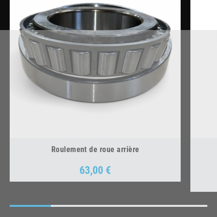
Roulement de roue arrière
63,00 €
Prix