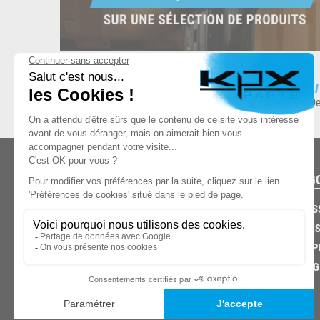
ESPACE DE STOCKAGE
L
8.500 produits en stock
De
CATÉG
CARROS
CHASSIS
03.85.32.96.74
ECHAPP
FREINAG
© 2026 -
KPX PARTS
- SITE CRÉÉ PAR
LET'S CLIC