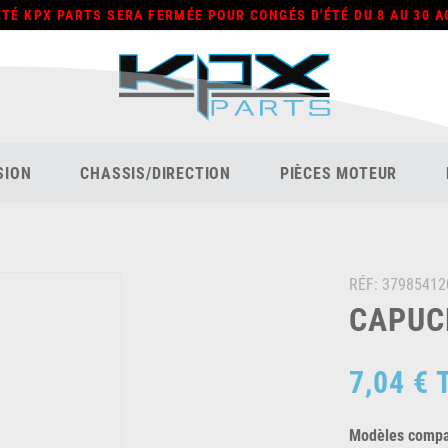
ÉTÉ KPX PARTS SERA FERMÉE POUR CONGÉS D'ÉTÉ DU 8 AU 30 A
SION
CHASSIS/DIRECTION
PIÈCES MOTEUR
RÉF:
37985412
CAPUCH
7,04 €
Modèles compat