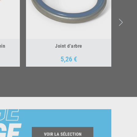
ein
Joint d'arbre
5,26 €
Prix