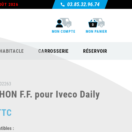
03.85.32.96.74
OÛT 2026
0
MON COMPTE
MON PANIER
HABITACLE
CARROSSERIE
RÉSERVOIR
02263
ON F.F. pour Iveco Daily
TTC
ibles :