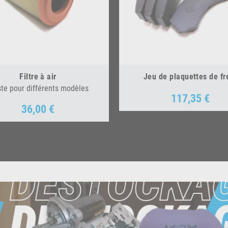
Filtre à air
Jeu de plaquettes de fr
ste pour différents modèles
117,35 €
Prix
36,00 €
Prix