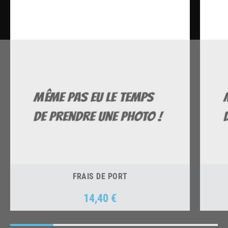
FRAIS DE PORT
14,40 €
Prix