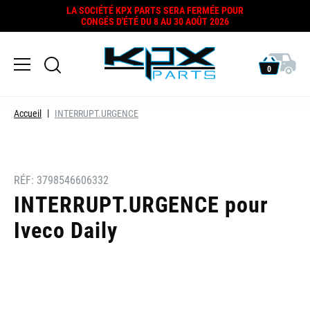
LA SOCIÉTÉ KPX PARTS SERA FERMÉE POUR
CONGÉS D'ÉTÉ DU 8 AU 30 AOÛT 2026
0
Accueil
INTERRUPT.URGENCE
RÉF:
3798546606332
INTERRUPT.URGENCE pour
Iveco Daily