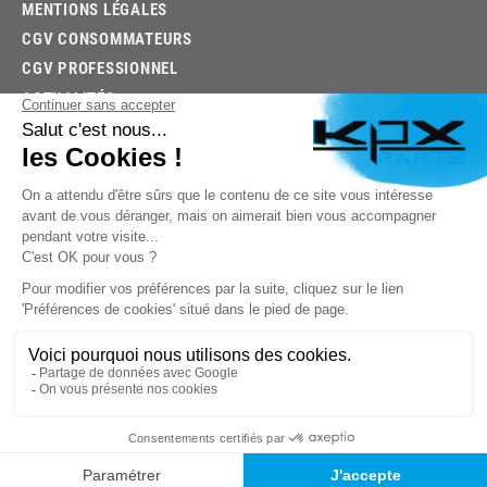
MENTIONS LÉGALES
CGV CONSOMMATEURS
CGV PROFESSIONNEL
ACTUALITÉS
03.85.32.96.74
© 2026 -
KPX PARTS
- SITE CRÉÉ PAR
LET'S CLIC
TROUVEZ LA BONNE PIÈCE RAPIDEMENT
03.85.32.96.74