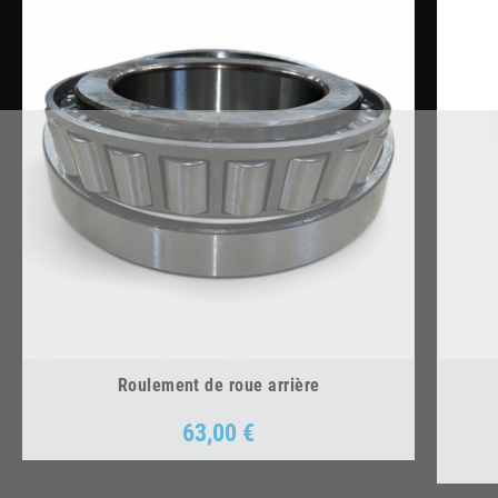
Roulement de roue arrière
63,00 €
Prix