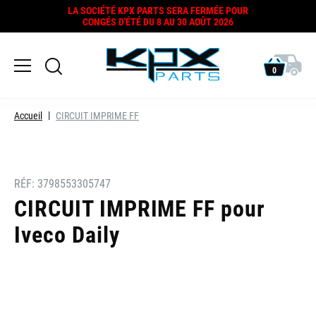
LA SOCIÉTÉ KPX PARTS SERA FERMÉE POUR
CONGÉS D'ÉTÉ DU 8 AU 30 AOÛT 2026
0
Accueil
CIRCUIT IMPRIME FF
RÉF:
3798553305747
CIRCUIT IMPRIME FF pour
Iveco Daily