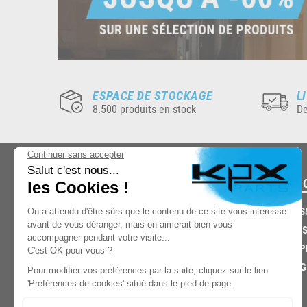
ESPACE DE STOCKAGE
L
8.500 produits en stock
De
CATÉG
CARROS
CHASSIS
03.85.32.96.74
ECHAPP
FREINAG
© 2026 -
KPX PARTS
- SITE CRÉÉ PAR
LET'S CLIC