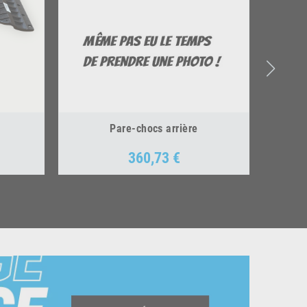
Pare-chocs arrière
360,73 €
Prix