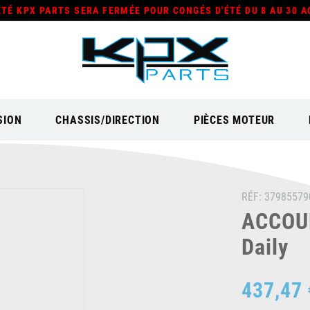
ÉTÉ KPX PARTS SERA FERMÉE POUR CONGÉS D'ÉTÉ DU 8 AU 30 A
SION
CHASSIS/DIRECTION
PIÈCES MOTEUR
RÉF:
37985579
ACCOUP
Daily
437,47 