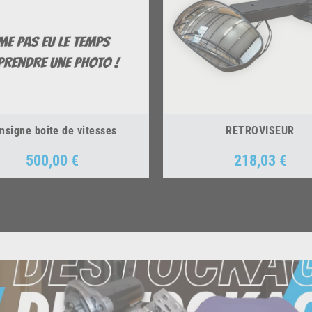
nsigne boite de vitesses
RETROVISEUR
500,00 €
218,03 €
Prix
Prix