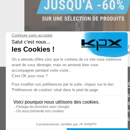
ESPACE DE STOCKAGE
L
8.500 produits en stock
De
CATÉG
CARROS
CHASSIS
03.85.32.96.74
ECHAPP
FREINAG
© 2026 -
KPX PARTS
- SITE CRÉÉ PAR
LET'S CLIC