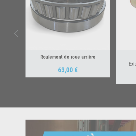
Roulement de roue arrière
Exi
63,00 €
Prix