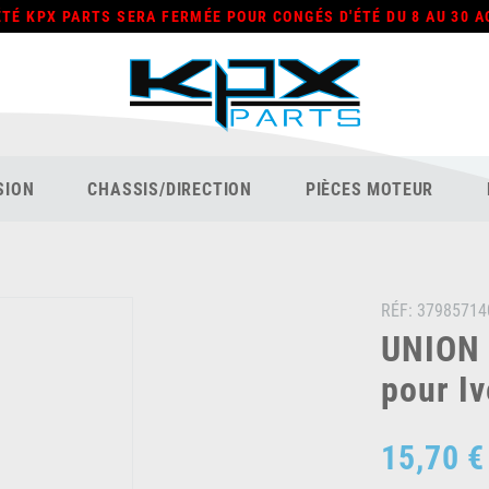
ÉTÉ KPX PARTS SERA FERMÉE POUR CONGÉS D'ÉTÉ DU 8 AU 30 A
SION
CHASSIS/DIRECTION
PIÈCES MOTEUR
RÉF:
37985714
UNION 
pour Iv
15,70 €