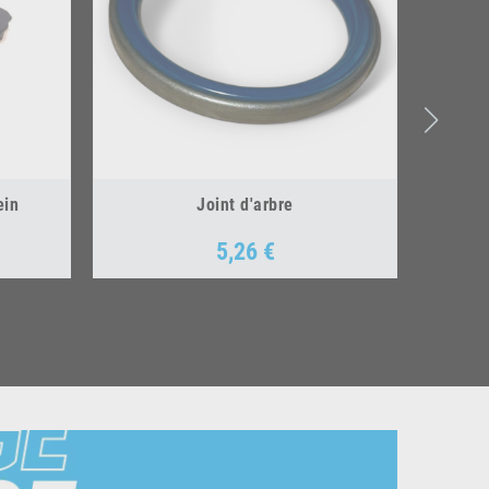
ein
Joint d'arbre
5,26 €
Prix