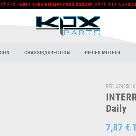
ÉTÉ KPX PARTS SERA FERMÉE POUR CONGÉS D'ÉTÉ DU 8 AU 30 A
SION
CHASSIS/DIRECTION
PIÈCES MOTEUR
RÉF:
37985810
INTERR
Daily
7,87 €