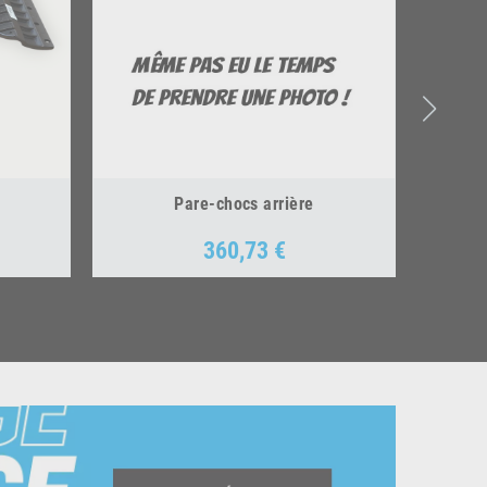
Pare-chocs arrière
360,73 €
Prix