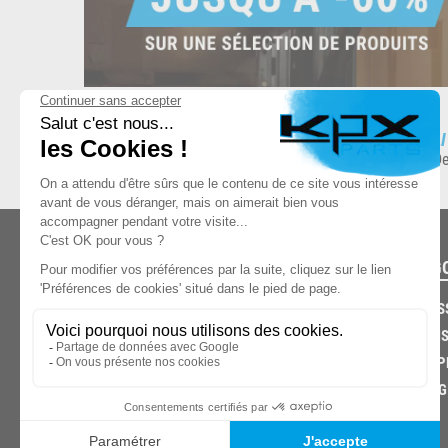
ESPACE DE STOCKAGE
L
8.500 produits en stock
De
CATÉG
CARROS
CHASSIS
03.85.32.96.74
ECHAPP
FREINAG
© 2026 -
KPX PARTS
- SITE CRÉÉ PAR
LET'S CLIC