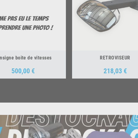
nsigne boite de vitesses
RETROVISEUR
500,00 €
218,03 €
Prix
Prix