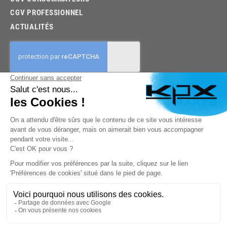
CGV PROFESSIONNEL
ACTUALITÉS
03.85.32.96.74
© 2026 -
KPX PARTS
- SITE CRÉÉ PAR
LET'S CLIC