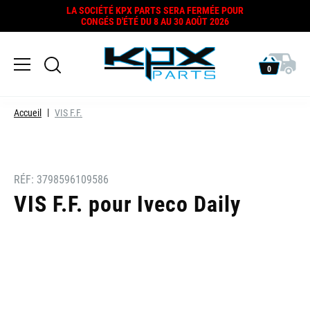
LA SOCIÉTÉ KPX PARTS SERA FERMÉE POUR
CONGÉS D'ÉTÉ DU 8 AU 30 AOÛT 2026
0
Accueil
VIS F.F.
RÉF:
3798596109586
VIS F.F. pour Iveco Daily