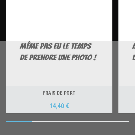
FRAIS DE PORT
14,40 €
Prix