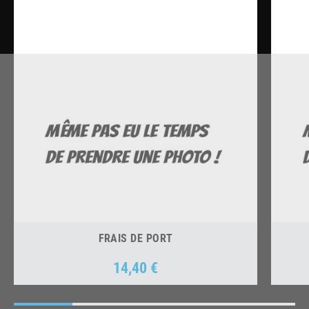
FRAIS DE PORT
14,40 €
Prix