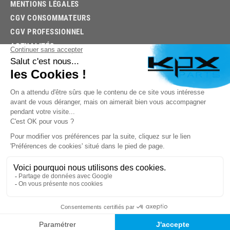
MENTIONS LÉGALES
CGV CONSOMMATEURS
CGV PROFESSIONNEL
ACTUALITÉS
03.85.32.96.74
© 2026 -
KPX PARTS
- SITE CRÉÉ PAR
LET'S CLIC
TROUVEZ LA BONNE PIÈCE RAPIDEMENT
03.85.32.96.74