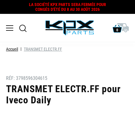
LA SOCIÉTÉ KPX PARTS SERA FERMÉE POUR
CONGÉS D'ÉTÉ DU 8 AU 30 AOÛT 2026
0
Accueil
TRANSMET ELECTR.FF
RÉF:
3798596304615
TRANSMET ELECTR.FF pour
Iveco Daily