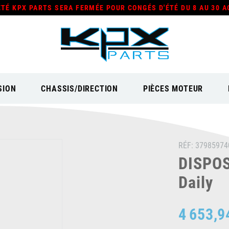
ÉTÉ KPX PARTS SERA FERMÉE POUR CONGÉS D'ÉTÉ DU 8 AU 30 A
SION
CHASSIS/DIRECTION
PIÈCES MOTEUR
RÉF:
37985974
DISPOS
Daily
4 653,9