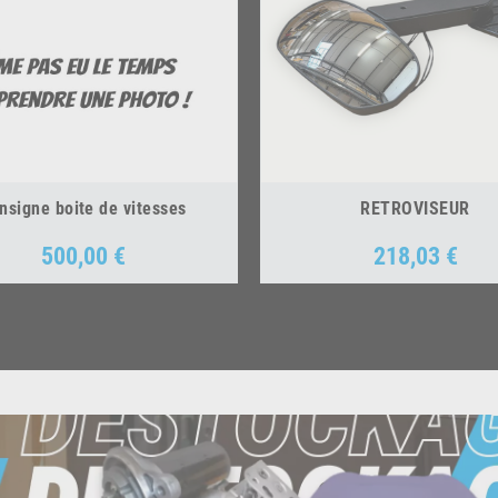
nsigne boite de vitesses
RETROVISEUR
500,00 €
218,03 €
Prix
Prix