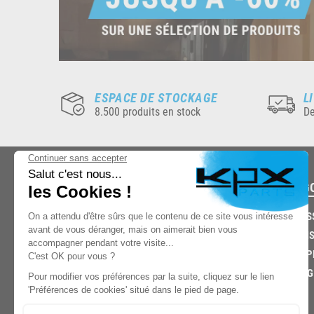
ESPACE DE STOCKAGE
L
8.500 produits en stock
De
CATÉG
CARROS
CHASSIS
03.85.32.96.74
ECHAPP
FREINAG
© 2026 -
KPX PARTS
- SITE CRÉÉ PAR
LET'S CLIC