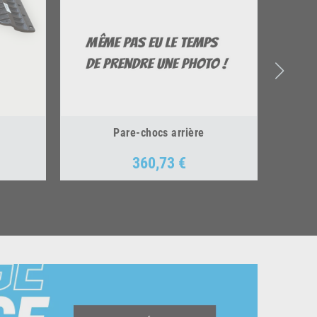
Pare-chocs arrière
360,73 €
Prix