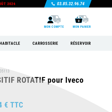
03.85.32.96.74
OÛT 2026
0
MON COMPTE
MON PANIER
HABITACLE
CARROSSERIE
RÉSERVOIR
05113
ITIF ROTATIF pour Iveco
4 €
TTC