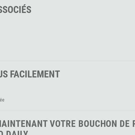
SSOCIÉS
US FACILEMENT
iée
MAINTENANT VOTRE
BOUCHON DE 
O DAILY