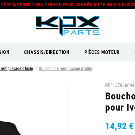
ÉTÉ KPX PARTS SERA FERMÉE POUR CONGÉS D'ÉTÉ DU 8 AU 30 A
SION
CHASSIS/DIRECTION
PIÈCES MOTEUR
 remplissage d'huile
Bouchon de remplissage d'huile
RÉF:
37986094
Boucho
pour Iv
14,92 €