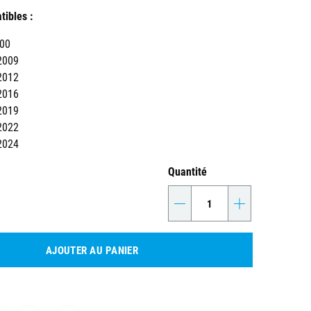
ibles :
000
2009
2012
2016
2019
2022
2024
Quantité
-
+
AJOUTER AU PANIER