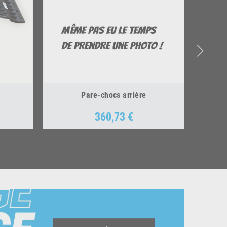
Pare-chocs arrière
360,73 €
Prix