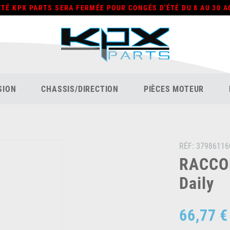
ÉTÉ KPX PARTS SERA FERMÉE POUR CONGÉS D'ÉTÉ DU 8 AU 30 A
SION
CHASSIS/DIRECTION
PIÈCES MOTEUR
RÉF:
37986116
RACCOR
Daily
66,77 €