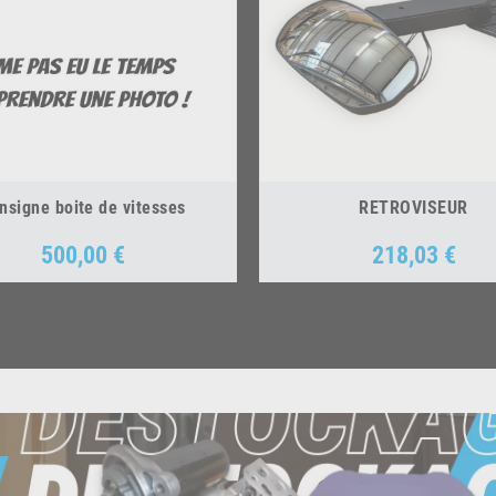
nsigne boite de vitesses
RETROVISEUR
500,00 €
218,03 €
Prix
Prix