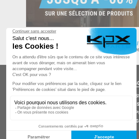
ESPACE DE STOCKAGE
L
8.500 produits en stock
De
CATÉG
CARROS
CHASSIS
03.85.32.96.74
ECHAPP
FREINAG
© 2026 -
KPX PARTS
- SITE CRÉÉ PAR
LET'S CLIC