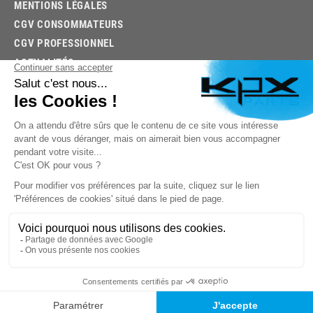
MENTIONS LÉGALES
CGV CONSOMMATEURS
CGV PROFESSIONNEL
ACTUALITÉS
03.85.32.96.74
© 2026 -
KPX PARTS
- SITE CRÉÉ PAR
LET'S CLIC
TROUVEZ LA BONNE PIÈCE RAPIDEMENT
03.85.32.96.74