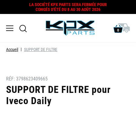
LA SOCIÉTÉ KPX PARTS SERA FERMÉE POUR
CONGÉS D'ÉTÉ DU 8 AU 30 AOÛT 2026
0
Accueil
SUPPORT DE FILTRE
RÉF:
3798623409665
SUPPORT DE FILTRE pour
Iveco Daily