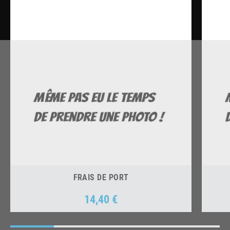
FRAIS DE PORT
14,40 €
Prix