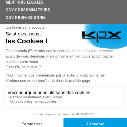
MENTIONS LÉGALES
CGV CONSOMMATEURS
CGV PROFESSIONNEL
ACTUALITÉS
03.85.32.96.74
© 2026 -
KPX PARTS
- SITE CRÉÉ PAR
LET'S CLIC
TROUVEZ LA BONNE PIÈCE RAPIDEMENT
03.85.32.96.74