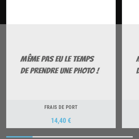
FRAIS DE PORT
14,40 €
Prix