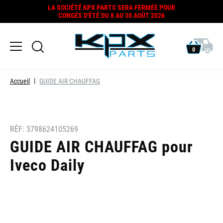
LA SOCIÉTÉ KPX PARTS SERA FERMÉE POUR
CONGÉS D'ÉTÉ DU 8 AU 30 AOÛT 2026
0
Accueil
GUIDE AIR CHAUFFAG
RÉF:
3798624105269
GUIDE AIR CHAUFFAG pour
Iveco Daily