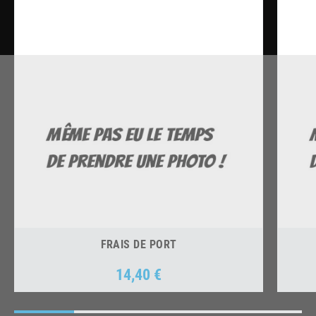
FRAIS DE PORT
14,40 €
Prix