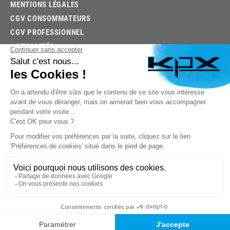
MENTIONS LÉGALES
CGV CONSOMMATEURS
CGV PROFESSIONNEL
ACTUALITÉS
03.85.32.96.74
© 2026 -
KPX PARTS
- SITE CRÉÉ PAR
LET'S CLIC
TROUVEZ LA BONNE PIÈCE RAPIDEMENT
03.85.32.96.74