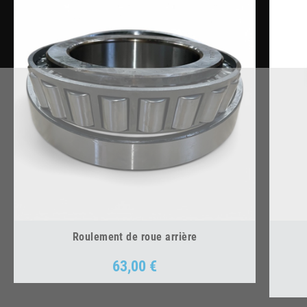
Roulement de roue arrière
63,00 €
Prix