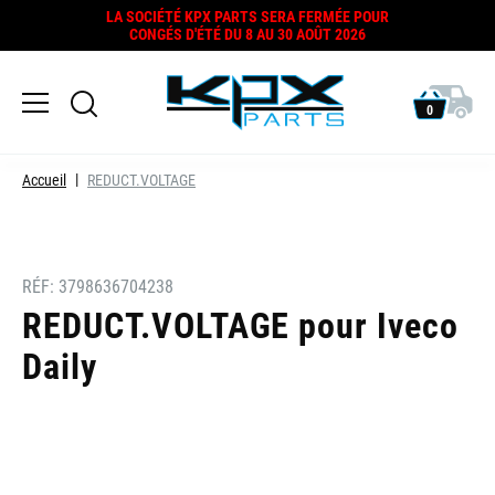
LA SOCIÉTÉ KPX PARTS SERA FERMÉE POUR
CONGÉS D'ÉTÉ DU 8 AU 30 AOÛT 2026
0
Accueil
REDUCT.VOLTAGE
RÉF:
3798636704238
REDUCT.VOLTAGE pour Iveco
Daily