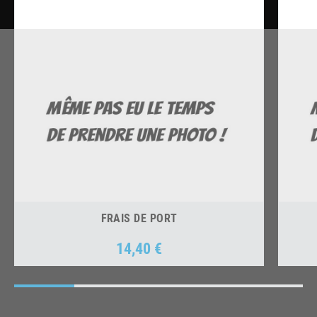
FRAIS DE PORT
14,40 €
Prix