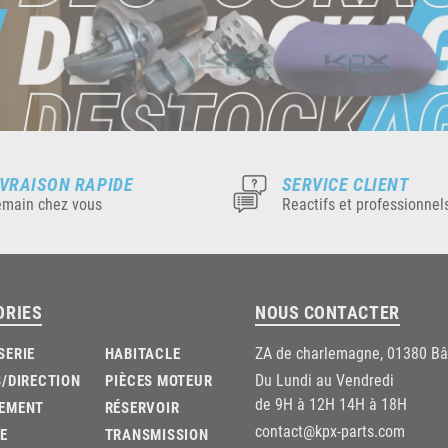
IVRAISON RAPIDE
SERVICE CLIENT
main chez vous
Reactifs et professionnel
ORIES
NOUS CONTACTER
ZA de charlemagne, 01380 B
SERIE
HABITACLE
Du Lundi au Vendredi
/DIRECTION
PIÈCES MOTEUR
de 9H à 12H 14H à 18H
EMENT
RÉSERVOIR
contact@kpx-parts.com
E
TRANSMISSION