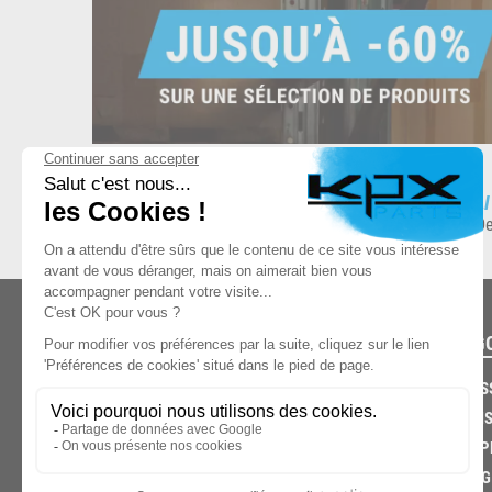
ESPACE DE STOCKAGE
L
8.500 produits en stock
De
CATÉG
CARROS
CHASSIS
03.85.32.96.74
ECHAPP
FREINAG
© 2026 -
KPX PARTS
- SITE CRÉÉ PAR
LET'S CLIC