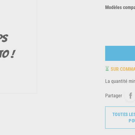
Modèles compat
⏳
SUR COMM
La quantité mi
Partager
TOUTES LE
PO