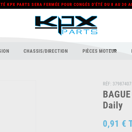
ÉTÉ KPX PARTS SERA FERMÉE POUR CONGÉS D'ÉTÉ DU 8 AU 30 A
SION
CHASSIS/DIRECTION
PIÈCES MOTEUR
RÉF:
37987407
BAGUE 
Daily
0,91 €