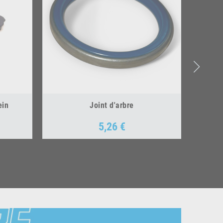
ein
Joint d'arbre
5,26 €
Prix