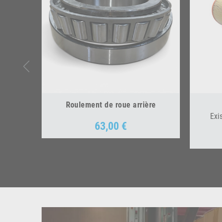
Roulement de roue arrière
Exi
63,00 €
Prix