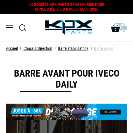
LA SOCIÉTÉ KPX PARTS SERA FERMÉE POUR
CONGÉS D'ÉTÉ DU 8 AU 30 AOÛT 2026
0
Accueil
Chassis/Direction
Barre stabilisatrice
Barre avant
BARRE AVANT POUR IVECO
DAILY