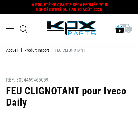
LA SOCIÉTÉ KPX PARTS SERA FERMÉE POUR
CONGÉS D'ÉTÉ DU 8 AU 30 AOÛT 2026
0
Accueil
Produit Import
FEU CLIGNOTANT
RÉF:
3004459465059
FEU CLIGNOTANT pour Iveco
Daily