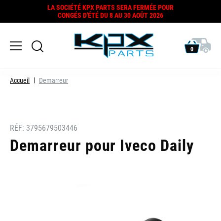
LA SOCIÉTÉ KPX PARTS SERA FERMÉE POUR
CONGÉS D'ÉTÉ DU 8 AU 30 AOÛT 2026
0
Accueil
Demarreur
RÉF:
3795679503446
Demarreur pour Iveco Daily