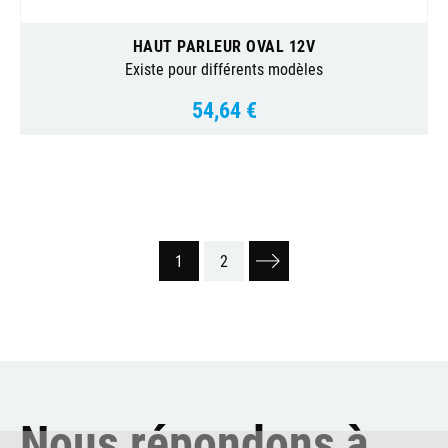
HAUT PARLEUR OVAL 12V
Existe pour différents modèles
54,64 €
Prix
1
2
Suivant
Nous répondons à