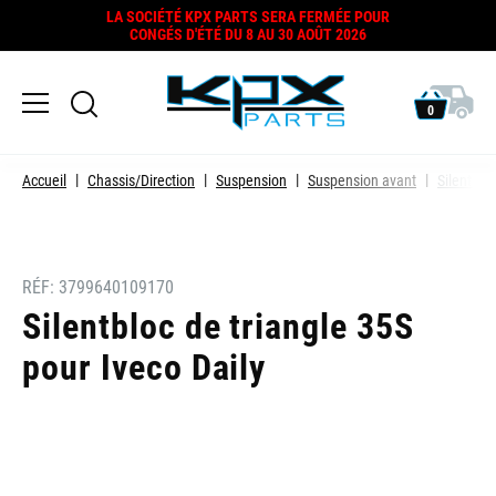
LA SOCIÉTÉ KPX PARTS SERA FERMÉE POUR
CONGÉS D'ÉTÉ DU 8 AU 30 AOÛT 2026
0
Accueil
Chassis/Direction
Suspension
Suspension avant
Silentblo
RÉF:
3799640109170
Silentbloc de triangle 35S
pour Iveco Daily