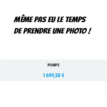
POMPE
1 699,50 €
Prix