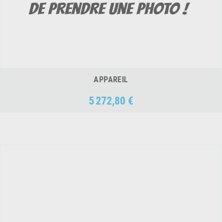
APPAREIL
5 272,80 €
Prix