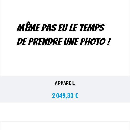
APPAREIL
2 049,30 €
Prix