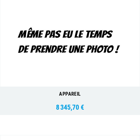
APPAREIL
8 345,70 €
Prix