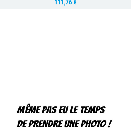
111,76 €
Prix