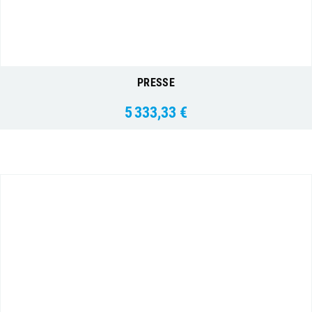
PRESSE
5 333,33 €
Prix