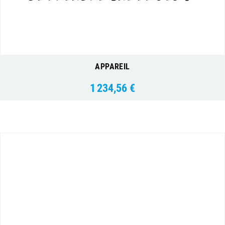
APPAREIL
1 234,56 €
Prix