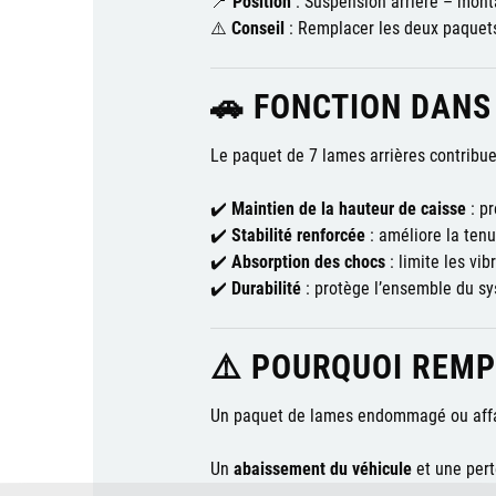
📍
Position
: Suspension arrière – mont
⚠️
Conseil
: Remplacer les deux paquet
🚗 FONCTION DANS
Le paquet de 7 lames arrières contribue 
✔️
Maintien de la hauteur de caisse
: pr
✔️
Stabilité renforcée
: améliore la tenu
✔️
Absorption des chocs
: limite les vi
✔️
Durabilité
: protège l’ensemble du s
⚠️ POURQUOI REMP
Un paquet de lames endommagé ou affai
Un
abaissement du véhicule
et une pert