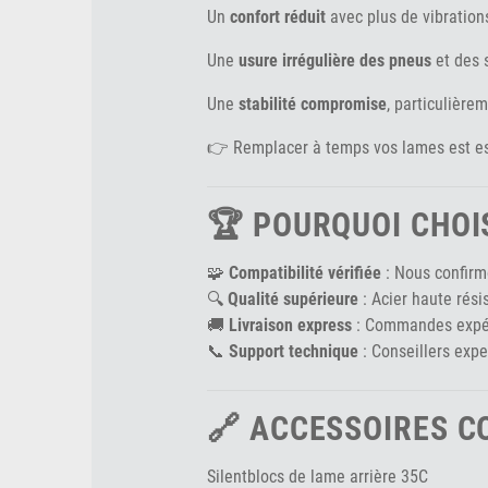
Un
confort réduit
avec plus de vibration
Une
usure irrégulière des pneus
et des 
Une
stabilité compromise
, particulière
👉 Remplacer à temps vos lames est ess
🏆 POURQUOI CHOIS
🧩
Compatibilité vérifiée
: Nous confirm
🔍
Qualité supérieure
: Acier haute rési
🚚
Livraison express
: Commandes expédi
📞
Support technique
: Conseillers expe
🔗 ACCESSOIRES 
Silentblocs de lame arrière 35C