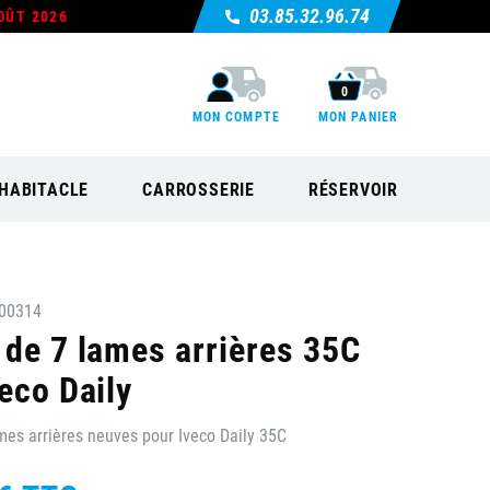
03.85.32.96.74
OÛT 2026
0
MON COMPTE
MON PANIER
HABITACLE
CARROSSERIE
RÉSERVOIR
00314
 de 7 lames arrières 35C
eco Daily
mes arrières neuves pour Iveco Daily 35C