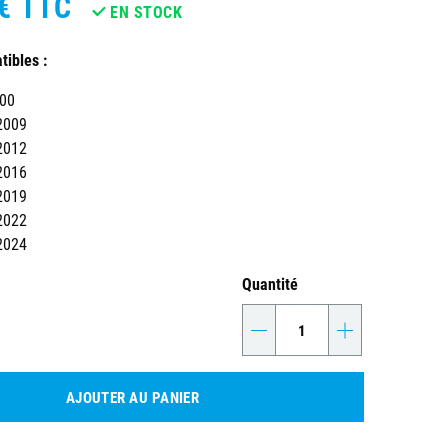
€
TTC
EN STOCK
ibles :
000
2009
2012
2016
2019
2022
2024
Quantité
-
+
AJOUTER AU PANIER