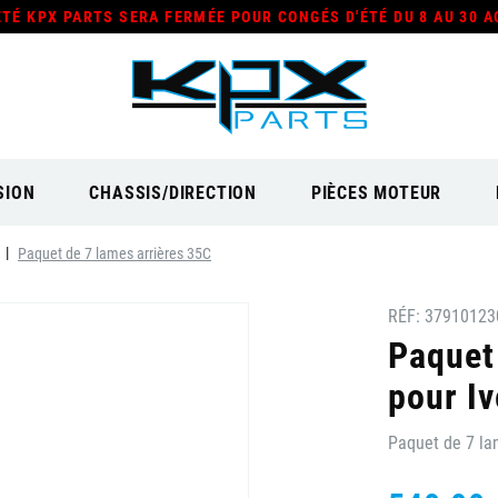
ÉTÉ KPX PARTS SERA FERMÉE POUR CONGÉS D'ÉTÉ DU 8 AU 30 A
SION
CHASSIS/DIRECTION
PIÈCES MOTEUR
Paquet de 7 lames arrières 35C
RÉF:
37910123
Paquet
pour Iv
Paquet de 7 la